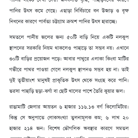
পানির সংকট দেখা দেয়। জনবসতি বৃদ্ধি, পাহাড়ধসের কারণে
পানির উৎস কমে গেছে। এছাড়া নির্বিচারে বন উজাড় ও বৃক্ষ
নিধনের কারণে পার্বত্য চট্টগ্রাম ক্রমশ পানির উৎস হারাচ্ছে।
সমতলে পানীয় জলের জন্য ৫০টি বাড়ি নিয়ে একটি নলকুপ
স্থাপনের সরকারি নিয়ম থাকলেও পাহাড়ে তা সম্ভব নয়। এখানে
৩০টি বাড়ির প্রয়োজন পড়ে। আবার পাথুরে এলাকা কিংবা মাটির
গভীরে পাথর পাওয়া গেলে নলকুপ স্থাপনও সম্ভব হয় না। তাই
দুই তৃতীয়াংশ মানুষই প্রাকৃতিক উৎস থেকে সংগ্রহ করে পানি।
ভরসা পাহাড়ি ছড়া-ঝর্ণা বা ছোট খালের পাশে তৈরি কুয়ার জল।
রাঙামাটি জেলার আয়তন ৬ হাজার ১১৬.১৩ বর্গ কিলোমিটার।
কিন্তু সে অনুপাতে লোকসংখ্যা তুলনামূলক কম; ৬ লাখ ২০
হাজার ২১৪ জন। বিশেষ ভৌগলিক অবস্থার কারণে সমতল