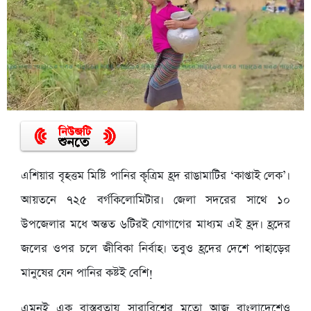
এশিয়ার বৃহত্তম মিষ্টি পানির কৃত্রিম হ্রদ রাঙামাটির ‘কাপ্তাই লেক’।
আয়তনে ৭২৫ বর্গকিলোমিটার। জেলা সদরের সাথে ১০
উপজেলার মধে অন্তত ৬টিরই যোগাগের মাধ্যম এই হ্রদ। হ্রদের
জলের ওপর চলে জীবিকা নির্বাহ। তবুও হ্রদের দেশে পাহাড়ের
মানুষের যেন পানির কষ্টই বেশি!
এমনই এক বাস্তবতায় সারাবিশ্বের মতো আজ বাংলাদেশেও