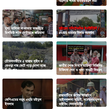
পুরস্কার তিবরণ
অগ্রগতি শীর্ষক অবহিতকরণ সভা
মূল্য তালিকা না থাকায় কাপ্তাইয়ে
সুইডেন পলিটেকনিক ইনস্টিটিউট /
হিলভিউ ল্যাব সেন্টারকে জরিমানা
৫২তম ব্যাচের বিদায় সংবর্ধনা
চৌফলদন্ডীতে ৫ হাজার বাইন ও
কেওড়া গাছ কেটে গড়ে তোলা হচ্ছে
জাতীয় শোক দিবসে মারিশ্যা বিজিবির
চিংড়ি ঘের
চিকিৎসা সেবা ও খাদ্য সামগ্রী বিতরণ
রাঙামাটিতে কঠোর অবস্থানে
কেপিএমের নতুন এমডি মইদুল
আইনশৃঙ্খলা বাহিনী, সচেতনতামূলক
ইসলাম
মাইকিং সেনাবাহিনীর