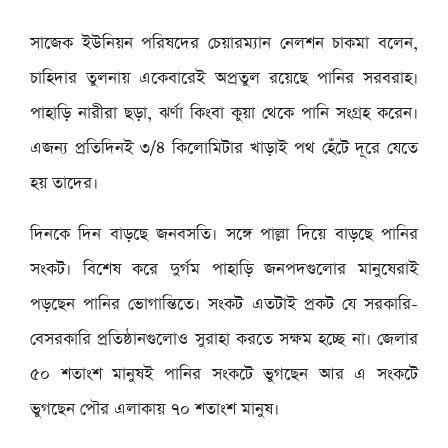
সাজেক ইউনিয়ন পরিষদের চেয়ারম্যান নেলশন চাকমা বলেন,
চাহিদার তুলনায় একেবারেই অপ্রতুল রয়েছে পানির সরবরাহ।
পাহাড়ি নারীরা ছড়া, ঝর্ণা কিংবা কুয়া থেকে পানি সংগ্রহ করেন।
এজন্য প্রতিদিনই ৩/৪ কিলোমিটার খাড়াই পথ হেঁটে দূরে যেতে
হয় তাদের।
দিনকে দিন বাড়ছে জনবসতি। সঙ্গে পাল্লা দিয়ে বাড়ছে পানির
সংকট। বিশেষ করে দুর্গম পাহাড়ি জনপদগুলোর মানুষেরাই
পড়ছেন পানির ভোগান্তিতে। সংকট এতটাই প্রকট যে সরকারি-
বেসরকারি প্রতিষ্ঠানগুলোও সুরাহা করতে সক্ষম হচ্ছে না। জেলার
৫০ শতাংশ মানুষই পানির সংকটে ভুগছেন আর এ সংকটে
ভুগছেন পৌর এলাকায় ৭০ শতাংশ মানুষ।