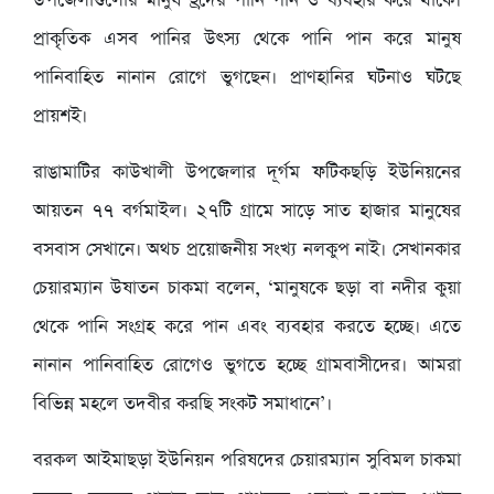
উপজেলাগুলোর মানুষ হ্রদের পানি পান ও ব্যবহার করে থাকে।
প্রাকৃতিক এসব পানির উৎস্য থেকে পানি পান করে মানুষ
পানিবাহিত নানান রোগে ভুগছেন। প্রাণহানির ঘটনাও ঘটছে
প্রায়শই।
রাঙামাটির কাউখালী উপজেলার দূর্গম ফটিকছড়ি ইউনিয়নের
আয়তন ৭৭ বর্গমাইল। ২৭টি গ্রামে সাড়ে সাত হাজার মানুষের
বসবাস সেখানে। অথচ প্রয়োজনীয় সংখ্য নলকুপ নাই। সেখানকার
চেয়ারম্যান উষাতন চাকমা বলেন, ‘মানুষকে ছড়া বা নদীর কুয়া
থেকে পানি সংগ্রহ করে পান এবং ব্যবহার করতে হচ্ছে। এতে
নানান পানিবাহিত রোগেও ভুগতে হচ্ছে গ্রামবাসীদের। আমরা
বিভিন্ন মহলে তদবীর করছি সংকট সমাধানে’।
বরকল আইমাছড়া ইউনিয়ন পরিষদের চেয়ারম্যান সুবিমল চাকমা