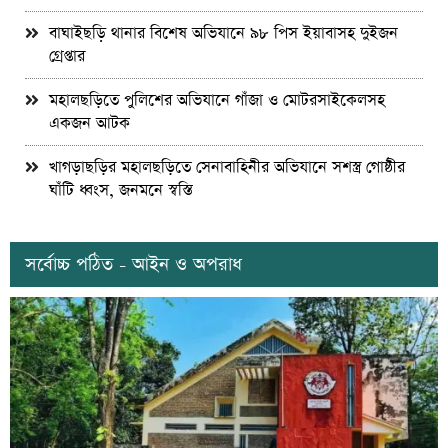
বাঘাইছড়ি থানার বিশেষ অভিযানে ৯৮ পিস ইয়াবাসহ দুইজন
গ্রেপ্তার
মহালছড়িতে পুলিশের অভিযানে গাঁজা ও মোটরসাইকেলসহ
একজন আটক
খাগড়াছড়ির মহালছড়িতে সেনাবাহিনীর অভিযানে সশস্ত্র গোষ্ঠীর
ঘাঁটি ধ্বংস, জনমনে স্বস্তি
সর্বোচ্চ পঠিত - আইন ও অপরাধ