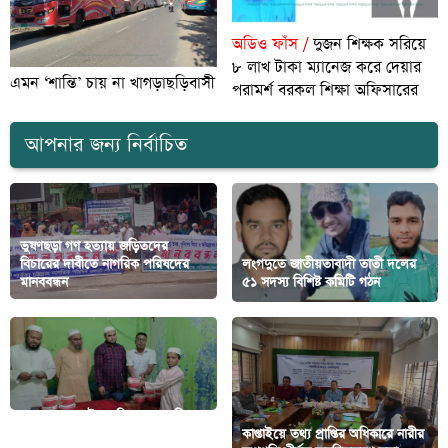
অডিও ফাঁস /
দুজন শিক্ষক সরিয়ে
৮ লাখ টাকা ম্যানেজ করে দেয়ার
এমন ‘শান্তি’ চায় না খাগড়াছড়িবাসী
পরামর্শ বরকল শিক্ষা অফিসারের
আপনার জন্য নির্বাচিত
ভুষণছড়া গণ হত্যায় জড়িতদের
বিচারের দাবীতে নাগরিক পরিষদের
‎লংগদুতে জাতীয়তাবাদী তাতী দলের
মানববন্ধন
৫১ সদস্য বিশিষ্ট কমিটি গঠন
দারুস সালাম ইসলামিক একাডেমি
হেফজখানা ও এতিম খানায় দোয়া ও
কাপ্তাইয়ে তথ্য প্রাপ্তির অধিকারে নারীর