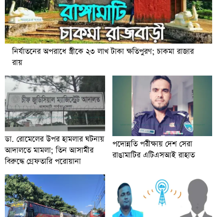
নির্যাতনের অপরাধে স্ত্রীকে ২৩ লাখ টাকা ক্ষতিপুরণ; চাকমা রাজার
রায়
ডা. রোমেলের উপর হামলার ঘটনায়
পদোন্নতি পরীক্ষায় দেশ সেরা
আদালতে মামলা; তিন আসামীর
রাঙামাটির এটিএসআই রাহাত
বিরুদ্ধে গ্রেফতারি পরোয়ানা