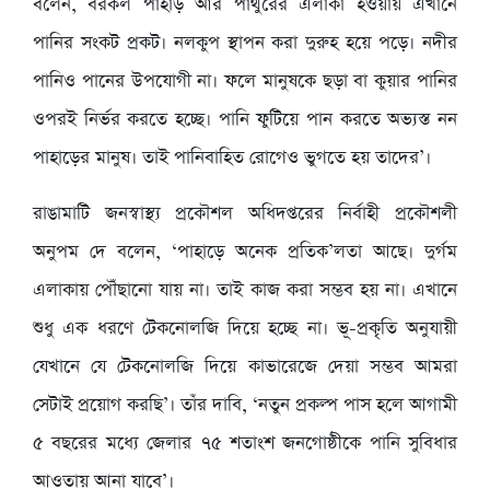
বলেন, বরকল পাহাড় আর পাথুরের এলাকা হওয়ায় এখানে
পানির সংকট প্রকট। নলকুপ স্থাপন করা দুরুহ হয়ে পড়ে। নদীর
পানিও পানের উপযোগী না। ফলে মানুষকে ছড়া বা কুয়ার পানির
ওপরই নির্ভর করতে হচ্ছে। পানি ফুটিয়ে পান করতে অভ্যস্ত নন
পাহাড়ের মানুষ। তাই পানিবাহিত রোগেও ভুগতে হয় তাদের’।
রাঙামাটি জনস্বাস্থ্য প্রকৌশল অধিদপ্তরের নির্বাহী প্রকৌশলী
অনুপম দে বলেন, ‘পাহাড়ে অনেক প্রতিক’লতা আছে। দুর্গম
এলাকায় পৌঁছানো যায় না। তাই কাজ করা সম্ভব হয় না। এখানে
শুধু এক ধরণে টেকনোলজি দিয়ে হচ্ছে না। ভূ-প্রকৃতি অনুযায়ী
যেখানে যে টেকনোলজি দিয়ে কাভারেজে দেয়া সম্ভব আমরা
সেটাই প্রয়োগ করছি’। তাঁর দাবি, ‘নতুন প্রকল্প পাস হলে আগামী
৫ বছরের মধ্যে জেলার ৭৫ শতাংশ জনগোষ্ঠীকে পানি সুবিধার
আওতায় আনা যাবে’।