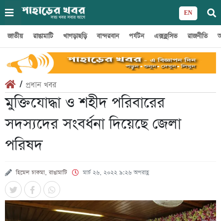
EN
জাতীয়
রাঙামাটি
খাগড়াছড়ি
বান্দরবান
পর্যটন
এক্সক্লুসিভ
রাজনীতি
অ
/
প্রধান খবর
মুক্তিযোদ্ধা ও শহীদ পরিবারের
সদস্যদের সংবর্ধনা দিয়েছে জেলা
পরিষদ
হিমেল চাকমা, রাঙামাটি
মার্চ ২৬, ২০২২ ৯:২৬ অপরাহ্ণ