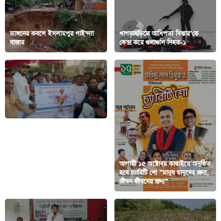
ভাঙ্গনের কবলে ইসলামপুর গাইন্দ্যা
খাগড়াছড়িতে আধিপত্য বিস্তার’কে
বাজার
কেন্দ্র করে গুলাগুলি নিহত-১
কাপ্তাইয়ে মাদক বিরোধী ফুটবল
আগামী ১৫ অক্টোবর কাপ্তাইয়ে অনুষ্ঠিত
টুর্নামেন্টে মান্নান কিং একাদশ
হবে চ্যারিটি শো “মানুষ মানুষের জন্য,
চ্যাম্পিয়ন
জীবন জীবনের জন্য”