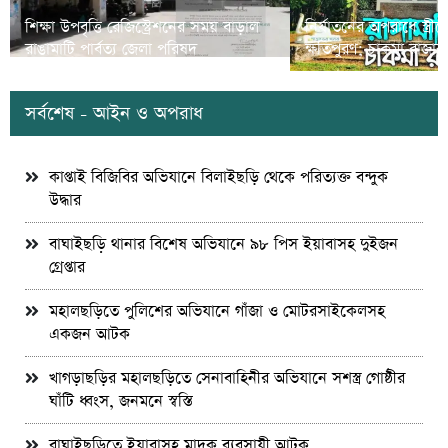
শিক্ষা উপবৃত্তি রেজিস্ট্রেশনের সময় বাড়াল
নির্যাতনের অপরাধে স্ত্র
রাঙামাটি পার্বত্য জেলা পরিষদ
ক্ষতিপুরণ; চাকমা রাজার
সর্বশেষ - আইন ও অপরাধ
কাপ্তাই বিজিবির অভিযানে বিলাইছড়ি থেকে পরিত্যক্ত বন্দুক
উদ্ধার
বাঘাইছড়ি থানার বিশেষ অভিযানে ৯৮ পিস ইয়াবাসহ দুইজন
গ্রেপ্তার
মহালছড়িতে পুলিশের অভিযানে গাঁজা ও মোটরসাইকেলসহ
একজন আটক
খাগড়াছড়ির মহালছড়িতে সেনাবাহিনীর অভিযানে সশস্ত্র গোষ্ঠীর
ঘাঁটি ধ্বংস, জনমনে স্বস্তি
বাঘাইছড়িতে ইয়াবাসহ মাদক ব্যবসায়ী আটক