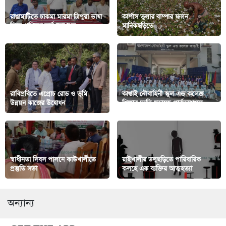
রাঙামাটিতে চাকমা মারমা ত্রিপুরা ভাষা
কার্পাস তুলার বাম্পার ফলন
নিয়ে প্রশিক্ষণ কর্মশালা শুরু
মানিকছড়িতে
রাবিপ্রবিতে এপ্রোচ রোড ও ভূমি
কাপ্তাই নৌবাহিনী স্কুল এন্ড কলেজ
উন্নয়ন কাজের উদ্বোধন
শিক্ষার দ্যুতি ছড়াচ্ছে পার্বত্যাঞ্চলে
স্বাধীনতা দিবস পালনে কাউখালীতে
রাইখালীর ডলুছড়িতে পারিবারিক
প্রস্তুতি সভা
কলহে এক ব্যক্তির আত্মহত্যা
অন্যান্য