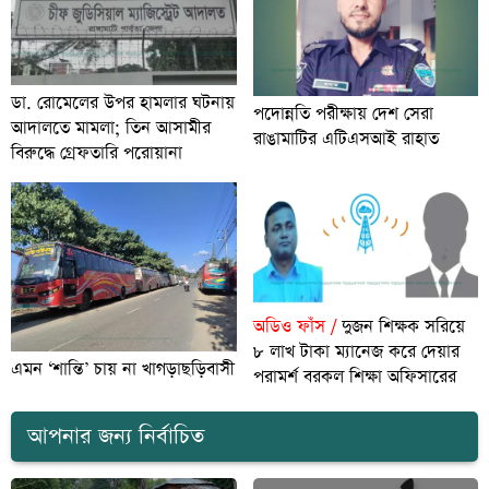
ডা. রোমেলের উপর হামলার ঘটনায়
পদোন্নতি পরীক্ষায় দেশ সেরা
আদালতে মামলা; তিন আসামীর
রাঙামাটির এটিএসআই রাহাত
বিরুদ্ধে গ্রেফতারি পরোয়ানা
অডিও ফাঁস /
দুজন শিক্ষক সরিয়ে
৮ লাখ টাকা ম্যানেজ করে দেয়ার
এমন ‘শান্তি’ চায় না খাগড়াছড়িবাসী
পরামর্শ বরকল শিক্ষা অফিসারের
আপনার জন্য নির্বাচিত