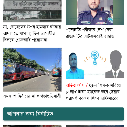
ডা. রোমেলের উপর হামলার ঘটনায়
পদোন্নতি পরীক্ষায় দেশ সেরা
আদালতে মামলা; তিন আসামীর
রাঙামাটির এটিএসআই রাহাত
বিরুদ্ধে গ্রেফতারি পরোয়ানা
অডিও ফাঁস /
দুজন শিক্ষক সরিয়ে
৮ লাখ টাকা ম্যানেজ করে দেয়ার
এমন ‘শান্তি’ চায় না খাগড়াছড়িবাসী
পরামর্শ বরকল শিক্ষা অফিসারের
আপনার জন্য নির্বাচিত