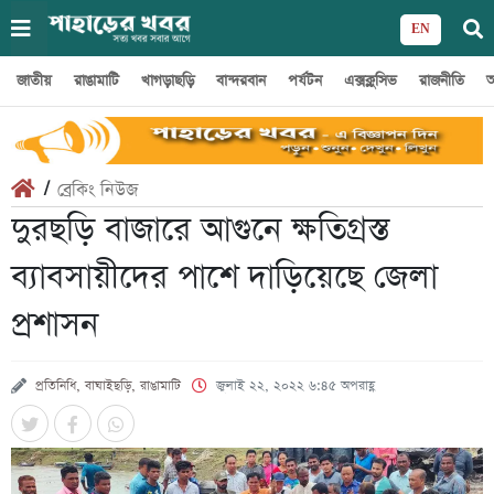
EN
জাতীয়
রাঙামাটি
খাগড়াছড়ি
বান্দরবান
পর্যটন
এক্সক্লুসিভ
রাজনীতি
অ
/
ব্রেকিং নিউজ
দুরছড়ি বাজারে আগুনে ক্ষতিগ্রস্ত
ব্যাবসায়ীদের পাশে দাড়িয়েছে জেলা
প্রশাসন
প্রতিনিধি, বাঘাইছড়ি, রাঙামাটি
জুলাই ২২, ২০২২ ৬:৪৫ অপরাহ্ণ