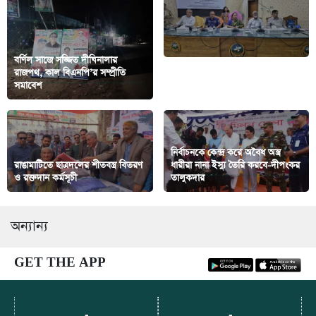
বর্ণিল সাজে সজ্জিত দীঘিনালার
রাজপথ, কাল বিএনপি’র সম্প্রীতি
খাগড়াছড়িতে বায়োডাইভারসিটি
সমাবেশ
ইকোসিস্টেম সাইট সিলেকশন
নির্বাচনকে কেন্দ্র করে অবৈধ অস্ত্র
রাঙামাটিতে ছাত্রদলের শীতবস্ত্র বিতরণ
ধারীরা নানা ইস্যু তৈরি করবে-দীপংকর
ও রক্তদান কর্মসূচী
তালুকদার
অন্যান্য
GET THE APP
-
-