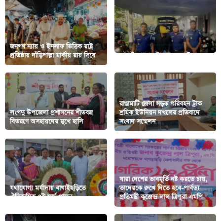
জনগণ ন্যায় ও ইনসাফ ভিত্তিক রাষ্ট্র
প্রতিষ্ঠায় দাঁড়িপাল্লা মার্কায় রায় দিবে
কাপ্তাইয়ে চোলাই মদ সহ আটক ১
রাঙামাটি জেলা সড়ক পরিবহন ট্রাক
লংগদু উপজেলা প্রশাসনের শীতবস্ত্র
শ্রমিক ইউনিয়ন দখলের প্রতিবাদে
বিতরণে অসহায়দের মুখে হাসি
সংবাদ সম্মেলন
যারা দেশের ভাবমূর্তি নষ্ট করতে চায়,
যথাযোগ্য মর্যাদায় বাঘাইছড়িতে
তাদেরকে রুখে দিতে হবে-পার্বত্য
ঐতিহাসিক ৭ই মার্চ পালন
প্রতিমন্ত্রী কুজেন্দ্র লাল ত্রিপুরা এমপি