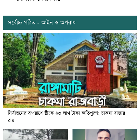
সর্বোচ্চ পঠিত - আইন ও অপরাধ
নির্যাতনের অপরাধে স্ত্রীকে ২৩ লাখ টাকা ক্ষতিপুরণ; চাকমা রাজার
রায়