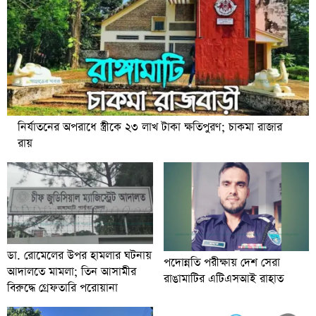
নির্যাতনের অপরাধে স্ত্রীকে ২৩ লাখ টাকা ক্ষতিপুরণ; চাকমা রাজার
রায়
ডা. রোমেলের উপর হামলার ঘটনায়
পদোন্নতি পরীক্ষায় দেশ সেরা
আদালতে মামলা; তিন আসামীর
রাঙামাটির এটিএসআই রাহাত
বিরুদ্ধে গ্রেফতারি পরোয়ানা