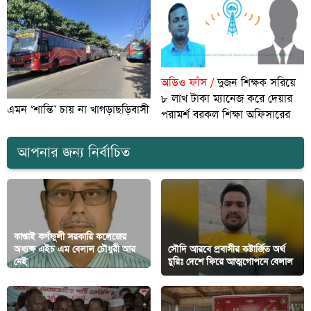
অডিও ফাঁস /
দুজন শিক্ষক সরিয়ে
৮ লাখ টাকা ম্যানেজ করে দেয়ার
এমন ‘শান্তি’ চায় না খাগড়াছড়িবাসী
পরামর্শ বরকল শিক্ষা অফিসারের
আপনার জন্য নির্বাচিত
কাপ্তাই কর্ণফুলী সরকারি কলেজের
অধ্যক্ষ এইচ এম বেলাল চৌধুরী আর
সৌদি আরবে প্রবাসীর কষ্টার্জিত অর্থ
নেই
চুরিঃ দেশে ফিরে আত্মগোপনে বেলাল