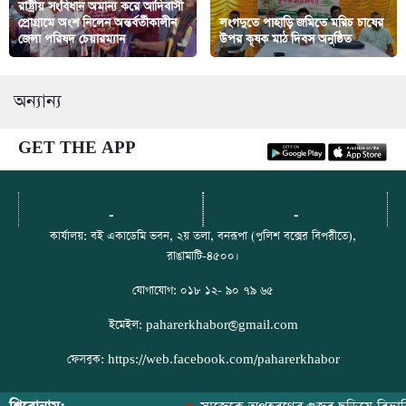
রাষ্ট্রীয় সংবিধান অমান্য করে আদিবাসী
প্রোগ্রামে অংশ নিলেন অন্তর্বর্তীকালীন
লংগদুতে পাহাড়ি জমিতে মরিচ চাষের
জেলা পরিষদ চেয়ারম্যান
উপর কৃষক মাঠ দিবস অনুষ্ঠিত
অন্যান্য
GET THE APP
-
-
কার্যালয়: বই একাডেমি ভবন, ২য় তলা, বনরূপা (পুলিশ বক্সের বিপরীতে),
রাঙামাটি-৪৫০০।
যোগাযোগ: ০১৮ ১২- ৯০ ৭৯ ৬৫
ইমেইল: paharerkhabor@gmail.com
ফেসবুক: https://web.facebook.com/paharerkhabor