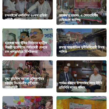
চন্দনাইশে এলডিপির ২০তম প্রতিষ্ঠা
সাজেক’র মাচালং এ সেনাবাহিনীর
বার্ষিকী পালন
মেডিক্যাল ক্যাম্পিং
চ্যালেঞ্জ আর ঝুঁকির নির্বাচনে হ্যাট্রিক
বিজয়ী কুজেন্দ্রকে পার্বত্যমন্ত্রী দেখতে
রুমায় আন্তর্জাতিক দুর্নীতিবিরোধী দিবস
চান খাগড়াছড়ির বিশিষ্টজনরা
পালিত
বৃদ্ধা রামকিল বম’কে হেলিকপ্টারে
চট্টগ্রাম সিএমএইচ পৌঁছালো
পার্বত্য চট্টগ্রাম উপদেষ্টার সাথে ইইউ
সেনাবাহিনী
প্রতিনিধি দলের সাক্ষাৎ