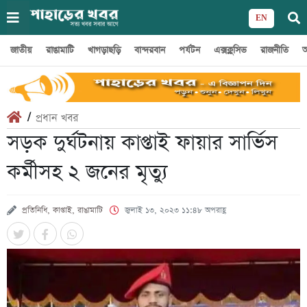
EN
জাতীয়
রাঙামাটি
খাগড়াছড়ি
বান্দরবান
পর্যটন
এক্সক্লুসিভ
রাজনীতি
অ
/
প্রধান খবর
সড়ক দুর্ঘটনায় কাপ্তাই ফায়ার সার্ভিস
কর্মীসহ ২ জনের মৃত্যু
প্রতিনিধি, কাপ্তাই, রাঙামাটি
জুলাই ১৩, ২০২৩ ১১:৪৮ অপরাহ্ণ