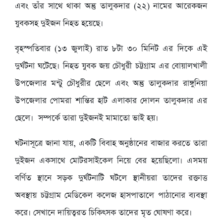
এবং তাঁর সাথে থাকা অন্তু তালুকদার (২২) নামের আরেকজন
যুবকসহ দুইজন নিহত হয়েছে।
বৃহস্পতিবার (১৩ জুলাই) রাত ৮টা ৩০ মিনিট এর দিকে এই
দুর্ঘটনা ঘটেছে। নিহত যুবক জয় চৌধুরী চট্টগ্রাম এর বোয়ালখালী
উপজেলার মন্টু চৌধুরীর ছেলে এবং অন্তু তালুকদার রাঙ্গুনিয়া
উপজেলার পোমরা শান্তির হাট এলাকার দোলন তালুকদার এর
ছেলে। সম্পর্কে তারা দুইজনই মামাতো ভাই হয়।
ঘটনাসূত্রে জানা যায়, একটি বিবাহ অনুষ্ঠানের বাজার করতে তারা
দুইজন একসাথে মোটরসাইকেল নিয়ে বের হয়েছিলো। এসময়
বর্ণিত স্থানে সড়ক দুর্ঘটনাটি ঘটলে স্থানীয়রা তাদের রক্তাত্ত
অবস্থায় চট্টগ্রাম মেডিকেল কলেজ হাসপাতালে পাঠানোর ব্যবস্থা
করে। সেখানে দায়িত্বরত চিকিৎসক তাদের মৃত ঘোষণা করে।