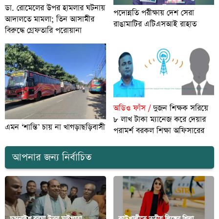
ডা. রোমেলের উপর হামলার ঘটনায়
পদোন্নতি পরীক্ষায় দেশ সেরা
আদালতে মামলা; তিন আসামীর
রাঙামাটির এটিএসআই রাহাত
বিরুদ্ধে গ্রেফতারি পরোয়ানা
অডিও ফাঁস /
দুজন শিক্ষক সরিয়ে
৮ লাখ টাকা ম্যানেজ করে দেয়ার
এমন ‘শান্তি’ চায় না খাগড়াছড়িবাসী
পরামর্শ বরকল শিক্ষা অফিসারের
আপনার জন্য নির্বাচিত
চন্দনাইশ বরমা উত্তর মাইগাতা
কাউখালীতে তৃতীয় লিঙ্গের শিলা