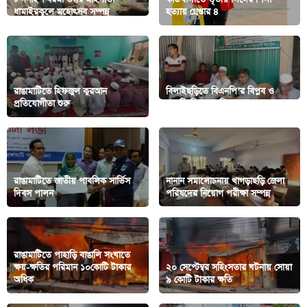
ধামাইরকুলে মহোৎসব সম্পন্ন
হত্যায় গ্রেপ্তার ৪
রাঙামাটিতে হিফজুল কুরআন
বিলাইছড়িতে বিএনপি’র বিপ্লব ও
প্রতিযোগীতা শুরু
সংহতি দিবস পালিত
রাঙামাটিতে জাতীয় পাবলিক সার্ভিস
নানান সমালোচনায় খাগড়াছড়ি জেলা
দিবস পালন
পরিষদের নিয়োগ পরীক্ষা সম্পন্ন
রাঙামাটিতে পাহাড়ি বাঙালি সংঘাতে
ক্ষয়-ক্ষতির পরিমান ১০কোটি টাকার
২০ সেপ্টেম্বর সহিংসতার ঘটনায় সোয়া
অধিক
৯ কোটি টাকার ক্ষতি