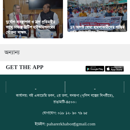
দুর্যোগ ব্যবস্থাপনা ও ত্রাণ প্রতিমন্ত্রীর
সাথে ঢাকাস্থ ব্রিটিশ হাইকমিশনারের
১৭ আগস্ট বোমা হামলাকারীদের শাস্তির
সৌজন্য সাক্ষাৎ
দাবি খাগড়াছড়িতে বিক্ষোভ
অন্যান্য
GET THE APP
-
-
কার্যালয়: বই একাডেমি ভবন, ২য় তলা, বনরূপা (পুলিশ বক্সের বিপরীতে),
রাঙামাটি-৪৫০০।
যোগাযোগ: ০১৮ ১২- ৯০ ৭৯ ৬৫
ইমেইল: paharerkhabor@gmail.com