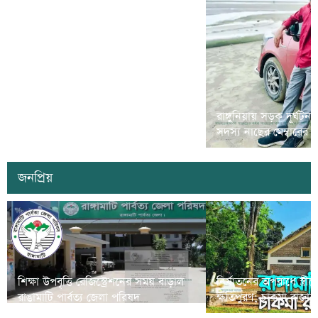
রামগড়ে মাদক বিরোধী ‘ম্যারাথন দৌড়
রাঙ্গুনিয়ায় সড়ক দূর্ঘটন
প্রতিযোগীতা’ অনুষ্ঠিত
সদস্য নাছের মেম্বারের
জনপ্রিয়
শিক্ষা উপবৃত্তি রেজিস্ট্রেশনের সময় বাড়াল
নির্যাতনের অপরাধে স্ত্র
রাঙামাটি পার্বত্য জেলা পরিষদ
ক্ষতিপুরণ; চাকমা রাজার