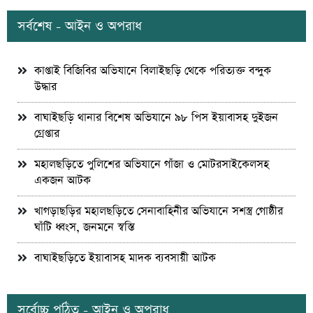
সর্বশেষ - আইন ও অপরাধ
কাপ্তাই বিজিবির অভিযানে বিলাইছড়ি থেকে পরিত্যক্ত বন্দুক
উদ্ধার
বাঘাইছড়ি থানার বিশেষ অভিযানে ৯৮ পিস ইয়াবাসহ দুইজন
গ্রেপ্তার
মহালছড়িতে পুলিশের অভিযানে গাঁজা ও মোটরসাইকেলসহ
একজন আটক
খাগড়াছড়ির মহালছড়িতে সেনাবাহিনীর অভিযানে সশস্ত্র গোষ্ঠীর
ঘাঁটি ধ্বংস, জনমনে স্বস্তি
বাঘাইছড়িতে ইয়াবাসহ মাদক ব্যবসায়ী আটক
সর্বোচ্চ পঠিত - আইন ও অপরাধ