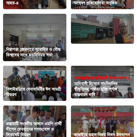
আহত-৪
অণ্বেষণ প্রতিযোগিতা অনুষ্ঠিত
নিরাপত্তা জোরদারে পুরোহিত ও বৌদ্ধ
নীতিমালা লঙ্ঘন করেই ১৬ বছর ধরে
ভিক্ষুদের সাথে মতবিনিময় সভা
দীঘিনালায় চলছে সার ডিলারশীপ
খাগড়াছড়িতে আদিবাসী দিবস পালন /
আদিবাসী হিসেবে সাংবিধানিক
বিলাইছড়িতে সেনাবাহিনীর ঈদ সামগ্রী
স্বীকৃতিসহ পার্বত্য চুক্তি পূর্ণাঙ্গ
বিতরণ
বাস্তবায়ন দাবি
‎রাঙামাটি সংসদীয় আসনে এমপি প্রার্থী
দীপেন দেওয়ানের গণসংযোগ ও
লিফলেট বিতরণ
কাপ্তাইয়ে মহান বিজয় দিবস উদযাপন