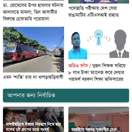
ডা. রোমেলের উপর হামলার ঘটনায়
পদোন্নতি পরীক্ষায় দেশ সেরা
আদালতে মামলা; তিন আসামীর
রাঙামাটির এটিএসআই রাহাত
বিরুদ্ধে গ্রেফতারি পরোয়ানা
অডিও ফাঁস /
দুজন শিক্ষক সরিয়ে
৮ লাখ টাকা ম্যানেজ করে দেয়ার
এমন ‘শান্তি’ চায় না খাগড়াছড়িবাসী
পরামর্শ বরকল শিক্ষা অফিসারের
আপনার জন্য নির্বাচিত
বাঘাইছড়িতে ইজারা নিয়ন্ত্রণে নিতে ছাত্র
দলের দুই গ্রুপের মধ্যে সংঘর্ষ
কাপ্তাইয়ে বঙ্গবন্ধু সৃজনশীল মেধা