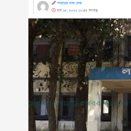
পাহাড়ের খবর ডেস্ক।
মার্চ ১৫, ২০২২ ১০:৪৫ অপরাহ্ণ