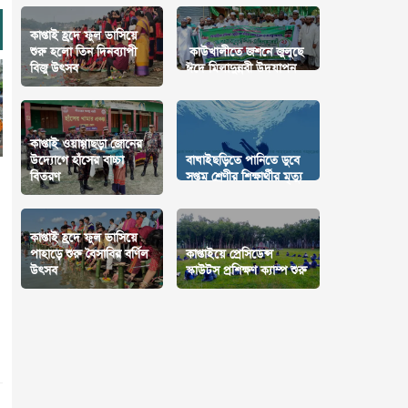
‎কাপ্তাই হ্রদে ফুল ভাসিয়ে
শুরু হলো তিন দিনব্যাপী
কাউখালীতে জশনে জুলুছে
বিজু উৎসব
ঈদে মিলাদুন্নবী উদযাপন
কাপ্তাই ওয়াগ্গাছড়া জোনের
উদ্যোগে হাঁসের বাচ্চা
বাঘাইছড়িতে পানিতে ডুবে
বিতরণ
সপ্তম শ্রেণীর শিক্ষার্থীর মৃত্যু
কাপ্তাই হ্রদে ফুল ভাসিয়ে
পাহাড়ে শুরু বৈসাবির বর্ণিল
কাপ্তাইয়ে প্রেসিডেন্স
উৎসব
স্কাউটস প্রশিক্ষণ ক্যাম্প শুরু