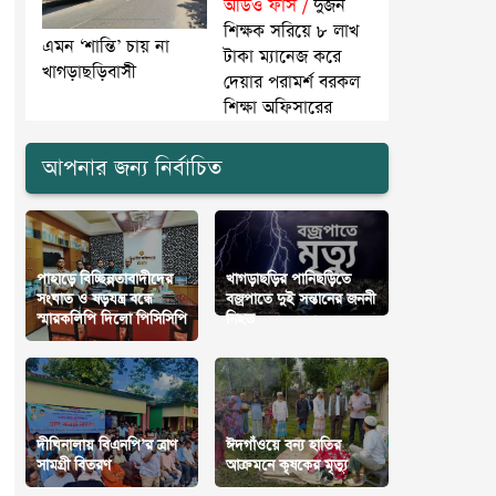
অডিও ফাঁস /
দুজন
শিক্ষক সরিয়ে ৮ লাখ
এমন ‘শান্তি’ চায় না
টাকা ম্যানেজ করে
খাগড়াছড়িবাসী
দেয়ার পরামর্শ বরকল
শিক্ষা অফিসারের
আপনার জন্য নির্বাচিত
পাহাড়ে বিচ্ছিন্নতাবাদীদের
খাগড়াছড়ির পানিছড়িতে
সংঘাত ও ষড়যন্ত্র বন্ধে
বজ্রপাতে দুই সন্তানের জননী
স্মারকলিপি দিলো পিসিসিপি
নিহত
দীঘিনালায় বিএনপি’র ত্রাণ
ঈদগাঁওয়ে ‎বন্য হাতির
সামগ্রী বিতরণ
আক্রমনে কৃষকের মৃত্যু