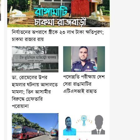
নির্যাতনের অপরাধে স্ত্রীকে ২৩ লাখ টাকা ক্ষতিপুরণ;
চাকমা রাজার রায়
পদোন্নতি পরীক্ষায় দেশ
ডা. রোমেলের উপর
সেরা রাঙামাটির
হামলার ঘটনায় আদালতে
এটিএসআই রাহাত
মামলা; তিন আসামীর
বিরুদ্ধে গ্রেফতারি
পরোয়ানা