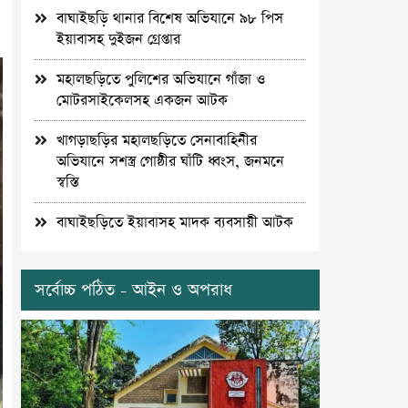
বাঘাইছড়ি থানার বিশেষ অভিযানে ৯৮ পিস
ইয়াবাসহ দুইজন গ্রেপ্তার
মহালছড়িতে পুলিশের অভিযানে গাঁজা ও
মোটরসাইকেলসহ একজন আটক
খাগড়াছড়ির মহালছড়িতে সেনাবাহিনীর
অভিযানে সশস্ত্র গোষ্ঠীর ঘাঁটি ধ্বংস, জনমনে
স্বস্তি
বাঘাইছড়িতে ইয়াবাসহ মাদক ব্যবসায়ী আটক
সর্বোচ্চ পঠিত - আইন ও অপরাধ