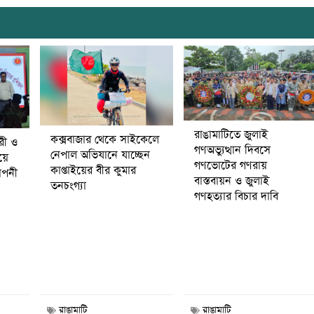
রাঙামাটিতে জুলাই
কক্সবাজার থেকে সাইকেলে
ারী ও
গণঅভ্যুত্থান দিবসে
নেপাল অভিযানে যাচ্ছেন
ষয়ে
গণভোটের গণরায়
কাপ্তাইয়ের বীর কুমার
মাপনী
বাস্তবায়ন ও জুলাই
তনচংগ্যা
গণহত্যার বিচার দাবি
রাঙামাটি
রাঙামাটি