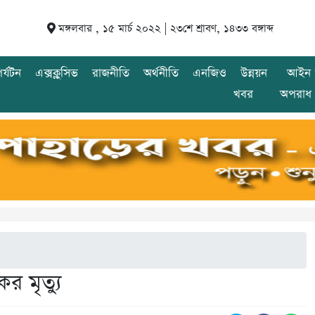
মঙ্গলবার , ১৫ মার্চ ২০২২ |
২৩শে শ্রাবণ, ১৪৩৩ বঙ্গাব্দ
র্যটন
এক্সক্লুসিভ
রাজনীতি
অর্থনীতি
এনজিও
উন্নয়ন
আইন 
খবর
অপরাধ
র মৃত্যু