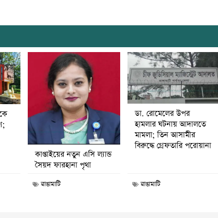
ডা. রোমেলের উপর
ীকে
হামলার ঘটনায় আদালতে
ণ;
মামলা; তিন আসামীর
বিরুদ্ধে গ্রেফতারি পরোয়ানা
কাপ্তাইয়ের নতুন এসি ল্যান্ড
সৈয়দ ফারহানা পৃথা
রাঙামাটি
রাঙামাটি