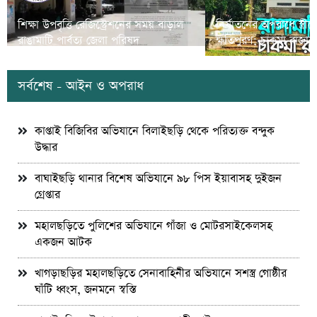
শিক্ষা উপবৃত্তি রেজিস্ট্রেশনের সময় বাড়াল
নির্যাতনের অপরাধে স্ত্র
রাঙামাটি পার্বত্য জেলা পরিষদ
ক্ষতিপুরণ; চাকমা রাজার
সর্বশেষ - আইন ও অপরাধ
কাপ্তাই বিজিবির অভিযানে বিলাইছড়ি থেকে পরিত্যক্ত বন্দুক
উদ্ধার
বাঘাইছড়ি থানার বিশেষ অভিযানে ৯৮ পিস ইয়াবাসহ দুইজন
গ্রেপ্তার
মহালছড়িতে পুলিশের অভিযানে গাঁজা ও মোটরসাইকেলসহ
একজন আটক
খাগড়াছড়ির মহালছড়িতে সেনাবাহিনীর অভিযানে সশস্ত্র গোষ্ঠীর
ঘাঁটি ধ্বংস, জনমনে স্বস্তি