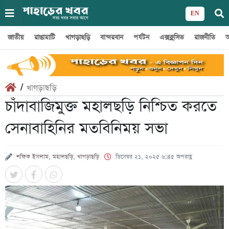
EN
জাতীয়
রাঙামাটি
খাগড়াছড়ি
বান্দরবান
পর্যটন
এক্সক্লুসিভ
রাজনীতি
অ
/
খাগড়াছড়ি
চাঁদাবাজিমুক্ত মহালছড়ি নিশ্চিত করতে
সেনাবাহিনির মতবিনিময় সভা
শফিক ইসলাম, মহালছড়ি, খাগড়াছড়ি
ডিসেম্বর ২১, ২০২৫ ৬:৪৫ অপরাহ্ণ