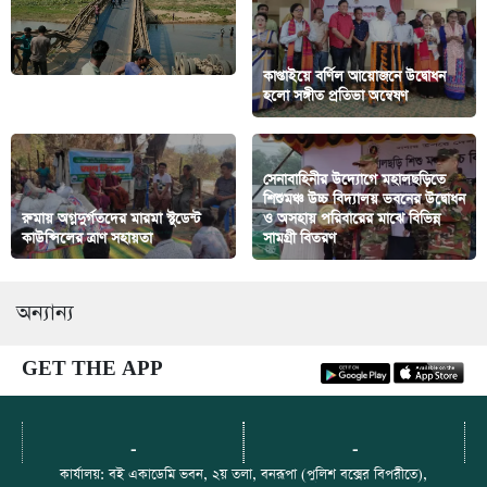
কাপ্তাইয়ে বর্ণিল আয়োজনে উদ্বোধন
সেতু ভেঙে পাথর বোঝাই ট্রাক নদীতে
হলো সঙ্গীত প্রতিভা অন্বেষণ
সেনাবাহিনীর উদ্যোগে মহালছড়িতে
শিশুমঞ্চ উচ্চ বিদ্যালয় ভবনের উদ্বোধন
রুমায় অগ্নদুর্গতদের মারমা স্টুডেন্ট
ও অসহায় পরিবারের মাঝে বিভিন্ন
কাউন্সিলের ত্রাণ সহায়তা
সামগ্রী বিতরণ
অন্যান্য
GET THE APP
-
-
কার্যালয়: বই একাডেমি ভবন, ২য় তলা, বনরূপা (পুলিশ বক্সের বিপরীতে),