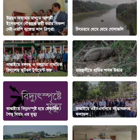
উন্নয়ন অব্যাহত রাখতে আগামী
ইলেকশনে নৌকাকে জয়ী করার বিকল্প
নেই-এমপি কুজেন্দ্র লাল ত্রিপুরা
চিৎমরমে থেমে থেমে গোলাগুলি
কাপ্তাইয়ে বঙ্গবন্ধু ও বঙ্গমাতা প্রাথমিক
বিদ্যালয় ফুটবল টুর্ণামেন্ট শুরু
রাজস্থলীতে হাতির শাবক উদ্ধার
কাপ্তাইয়ে বিদ্যুৎস্পৃষ্ট হয়ে মেকানিক
কাপ্তাইয়ে এইচএসসিতে সন্তোষজনক
শৈফু খিয়াং এর মৃত্যু
ফলাফল