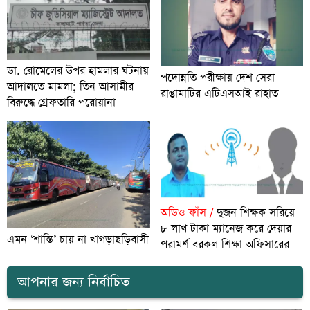
ডা. রোমেলের উপর হামলার ঘটনায়
পদোন্নতি পরীক্ষায় দেশ সেরা
আদালতে মামলা; তিন আসামীর
রাঙামাটির এটিএসআই রাহাত
বিরুদ্ধে গ্রেফতারি পরোয়ানা
অডিও ফাঁস /
দুজন শিক্ষক সরিয়ে
৮ লাখ টাকা ম্যানেজ করে দেয়ার
এমন ‘শান্তি’ চায় না খাগড়াছড়িবাসী
পরামর্শ বরকল শিক্ষা অফিসারের
আপনার জন্য নির্বাচিত