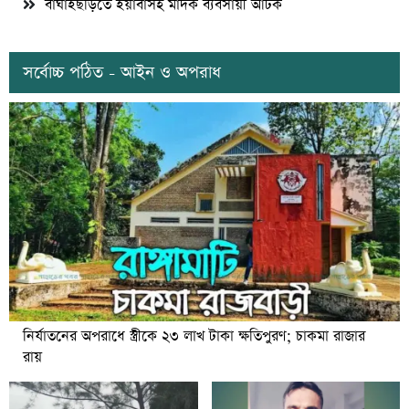
বাঘাইছড়িতে ইয়াবাসহ মাদক ব্যবসায়ী আটক
সর্বোচ্চ পঠিত - আইন ও অপরাধ
নির্যাতনের অপরাধে স্ত্রীকে ২৩ লাখ টাকা ক্ষতিপুরণ; চাকমা রাজার
রায়