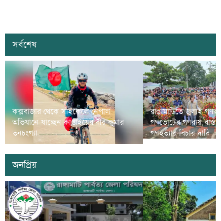
সর্বশেষ
কক্সবাজার থেকে সাইকেলে নেপাল
রাঙামাটিতে জুলাই গণঅভ্
অভিযানে যাচ্ছেন কাপ্তাইয়ের বীর কুমার
গণভোটের গণরায় বাস্তব
তনচংগ্যা
গণহত্যার বিচার দাবি
জনপ্রিয়