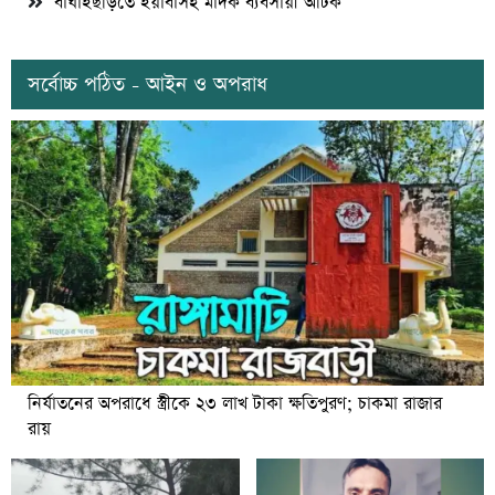
বাঘাইছড়িতে ইয়াবাসহ মাদক ব্যবসায়ী আটক
সর্বোচ্চ পঠিত - আইন ও অপরাধ
নির্যাতনের অপরাধে স্ত্রীকে ২৩ লাখ টাকা ক্ষতিপুরণ; চাকমা রাজার
রায়