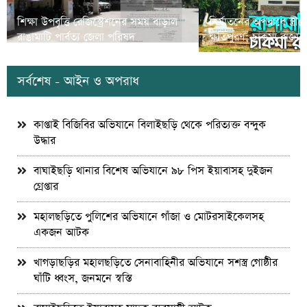
শিক্ষা উপবৃত্তি রেজিস্ট্রেশনের সময় বাড়াল
নির্যাতনের অপরাধে স্ত্র
রাঙামাটি পার্বত্য জেলা পরিষদ
ক্ষতিপুরণ; চাকমা রাজার
সর্বশেষ - আইন ও অপরাধ
কাপ্তাই বিজিবির অভিযানে বিলাইছড়ি থেকে পরিত্যক্ত বন্দুক
উদ্ধার
বাঘাইছড়ি থানার বিশেষ অভিযানে ৯৮ পিস ইয়াবাসহ দুইজন
গ্রেপ্তার
মহালছড়িতে পুলিশের অভিযানে গাঁজা ও মোটরসাইকেলসহ
একজন আটক
খাগড়াছড়ির মহালছড়িতে সেনাবাহিনীর অভিযানে সশস্ত্র গোষ্ঠীর
ঘাঁটি ধ্বংস, জনমনে স্বস্তি