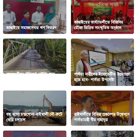
কাপ্তাইয়ের ভার্য্যাতলীতে বিজিবির
কাপ্তাইয়ে সমাজসেবার ঋণ বিতরণ
মৌজা ভিত্তিক সাংস্কৃতিক অনুষ্ঠান
রাজস্হলীতে ঝুঁকিপূর্ণ বেইলি সেতু
পার্বত্য নারীদের ইনোভেটিভ উদ্যোক্তা
দিয়ে চলছে ভারী যানবাহন
হতে হবে– পার্বত্য উপদেষ্টা
বন্ধ হলো চন্দ্রঘোনা-রাইখালী নৌ-রুটে
রাইখালীতে বিভিন্ন প্রকল্পের উদ্বোধনে
ফেরি চলাচল
পার্বত্যমন্ত্রী বীর বাহাদুর