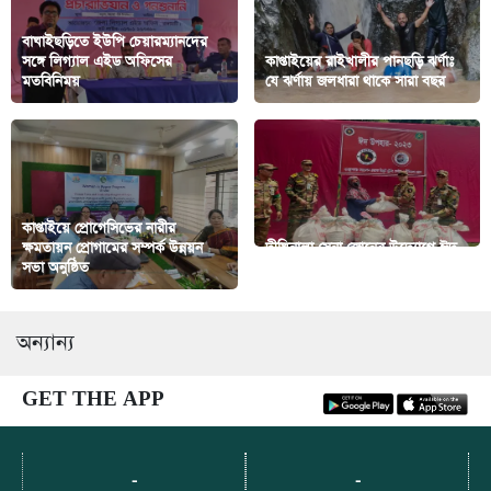
বাঘাইছড়িতে ইউপি চেয়ারম্যানদের
সঙ্গে লিগ্যাল এইড অফিসের
কাপ্তাইয়ের রাইখালীর পানছড়ি ঝর্ণাঃ
মতবিনিময়
যে ঝর্ণায় জলধারা থাকে সারা বছর
কাপ্তাইয়ে প্রোগেসিভের নারীর
ক্ষমতায়ন প্রোগামের সম্পর্ক উন্নয়ন
দীঘিনালা সেনা জোনের উদ্যোগে ঈদ
সভা অনুষ্ঠিত
সামগ্রী বিতরণ
অন্যান্য
GET THE APP
-
-