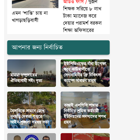
অডিও ফাঁস /
দুজন
শিক্ষক সরিয়ে ৮ লাখ
এমন ‘শান্তি’ চায় না
টাকা ম্যানেজ করে
খাগড়াছড়িবাসী
দেয়ার পরামর্শ বরকল
শিক্ষা অফিসারের
আপনার জন্য নির্বাচিত
ইউপিডিএফের বাঁধা উপেক্ষা
করে কাউখালীতে
মারমা সম্প্রদায়ের
সেনাবাহিনীর ফ্রি চিকিৎসা
ঐতিহ্যবাহী সইং নৃত্য
ক্যাম্পে সাধারণ মানুষ
কাপ্তাই এলপিসি শাখার
বৈসাবিকে সামনে রেখে
নির্বাচিত শ্রমিক কর্মচারী
নুনছড়ি দেবতা পুকুরে
ইউনিয়নের সদস্যদের শপথ
আইন-শৃঙ্খলা সমন্বয় সভা
গ্রহন