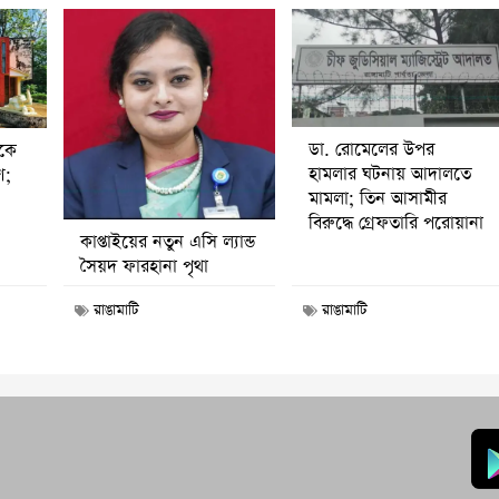
ডা. রোমেলের উপর
ীকে
হামলার ঘটনায় আদালতে
ণ;
মামলা; তিন আসামীর
বিরুদ্ধে গ্রেফতারি পরোয়ানা
কাপ্তাইয়ের নতুন এসি ল্যান্ড
সৈয়দ ফারহানা পৃথা
রাঙামাটি
রাঙামাটি