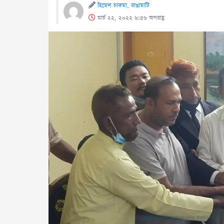
হিমেল চাকমা, রাঙামাটি
মার্চ ২২, ২০২২ ৬:৫৬ অপরাহ্ণ