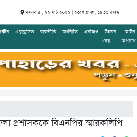
মঙ্গলবার , ২২ মার্চ ২০২২ |
২৩শে শ্রাবণ, ১৪৩৩ বঙ্গাব্দ
র্যটন
এক্সক্লুসিভ
রাজনীতি
অর্থনীতি
এনজিও
উন্নয়ন
আইন 
খবর
অপরাধ
েলা প্রশাসককে বিএনপির স্মারকলিপি