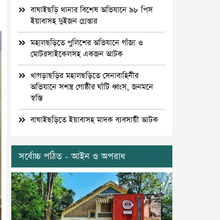
বাঘাইছড়ি থানার বিশেষ অভিযানে ৯৮ পিস
ইয়াবাসহ দুইজন গ্রেপ্তার
মহালছড়িতে পুলিশের অভিযানে গাঁজা ও
মোটরসাইকেলসহ একজন আটক
খাগড়াছড়ির মহালছড়িতে সেনাবাহিনীর
অভিযানে সশস্ত্র গোষ্ঠীর ঘাঁটি ধ্বংস, জনমনে
স্বস্তি
বাঘাইছড়িতে ইয়াবাসহ মাদক ব্যবসায়ী আটক
সর্বোচ্চ পঠিত - আইন ও অপরাধ