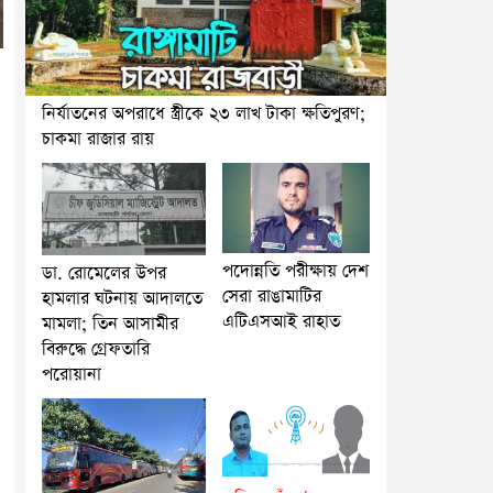
নির্যাতনের অপরাধে স্ত্রীকে ২৩ লাখ টাকা ক্ষতিপুরণ;
চাকমা রাজার রায়
পদোন্নতি পরীক্ষায় দেশ
ডা. রোমেলের উপর
সেরা রাঙামাটির
হামলার ঘটনায় আদালতে
এটিএসআই রাহাত
মামলা; তিন আসামীর
বিরুদ্ধে গ্রেফতারি
পরোয়ানা