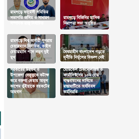
রামগড়ে ফার্মেসী সমিতির
সভাপতি জসিম ও সাধারণ
রামগড়ে বিজিবির মাসিক
সম্পাদক রাজু নির্বাচিত
নিরাপত্তা সভা অনুষ্ঠিত
রামগড়ে বিশ্ব কার্বারী পূণরায়
চেয়ারম্যান নির্বাচিত, ভাইস
চেয়ারম্যান পদে নতুন দুই
বৈষম্যহীন বাংলাদেশ গড়তে
মুখ
দূর্নীতি নির্মূলের বিকল্প নেই
সরকারের উন্নয়ন ও
মেডিকেল টেকনোলজিস্ট ও
উপজেলা নেতৃত্বকে কটাক্ষ
ফার্মাসিস্টদের ১০ম গ্রেড
করে বক্তব্য দেয়ায় আবুল
বাস্তবায়নের দাবিতে
কাশেম ভুঁইয়াকে বয়কটের
রাঙামাটিতে অর্ধদিবস
আহবান
কর্মবিরতি