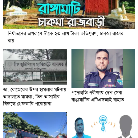
নির্যাতনের অপরাধে স্ত্রীকে ২৩ লাখ টাকা ক্ষতিপুরণ; চাকমা রাজার
রায়
ডা. রোমেলের উপর হামলার ঘটনায়
পদোন্নতি পরীক্ষায় দেশ সেরা
আদালতে মামলা; তিন আসামীর
রাঙামাটির এটিএসআই রাহাত
বিরুদ্ধে গ্রেফতারি পরোয়ানা