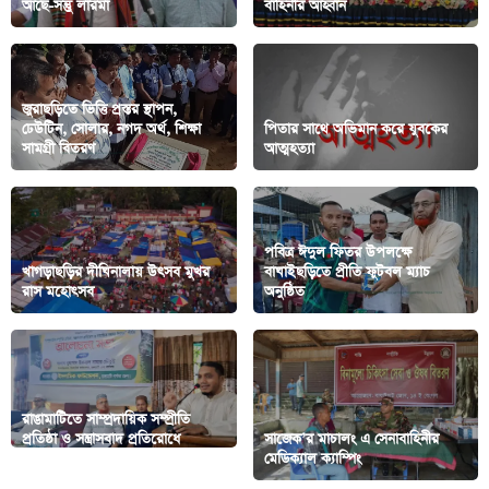
আছে-সন্তুু লারমা
বাহিনীর আহ্বান
জুরাছড়িতে ভিত্তি প্রস্তর স্থাপন,
ঢেউটিন, সোলার, নগদ অর্থ, শিক্ষা
পিতার সাথে অভিমান করে যুবকের
সামগ্রী বিতরণ
আত্মহত্যা
পবিত্র ঈদুল ফিতর উপলক্ষে
খাগড়াছড়ির দীঘিনালায় উৎসব মুখর
বাঘাইছড়িতে প্রীতি ফুটবল ম্যাচ
রাস মহোৎসব
অনুষ্ঠিত
রাঙামাটিতে সাম্প্রদায়িক সম্প্রীতি
প্রতিষ্ঠা ও সন্ত্রাসবাদ প্রতিরোধে
সাজেক’র মাচালং এ সেনাবাহিনীর
আলোচনা সভা
মেডিক্যাল ক্যাম্পিং