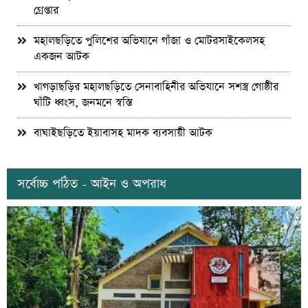
গ্রেপ্তার
মহালছড়িতে পুলিশের অভিযানে গাঁজা ও মোটরসাইকেলসহ
একজন আটক
খাগড়াছড়ির মহালছড়িতে সেনাবাহিনীর অভিযানে সশস্ত্র গোষ্ঠীর
ঘাঁটি ধ্বংস, জনমনে স্বস্তি
বাঘাইছড়িতে ইয়াবাসহ মাদক ব্যবসায়ী আটক
সর্বোচ্চ পঠিত - আইন ও অপরাধ