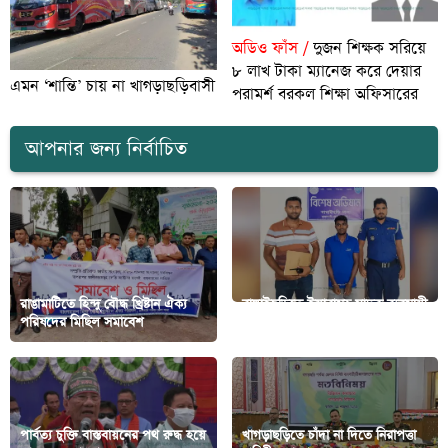
অডিও ফাঁস /
দুজন শিক্ষক সরিয়ে
৮ লাখ টাকা ম্যানেজ করে দেয়ার
এমন ‘শান্তি’ চায় না খাগড়াছড়িবাসী
পরামর্শ বরকল শিক্ষা অফিসারের
আপনার জন্য নির্বাচিত
রাঙামাটিতে হিন্দু বৌদ্ধ খ্রিষ্টান ঐক্য
বাঘাইছড়িতে ইয়াবাসহ মাদক ব্যবসায়ী
পরিষদের মিছিল সমাবেশ
আটক
পার্বত্য চুক্তি বাস্তবায়নের পথ রুদ্ধ হয়ে
খাগড়াছড়িতে চাঁদা না দিতে নিরাপত্তা