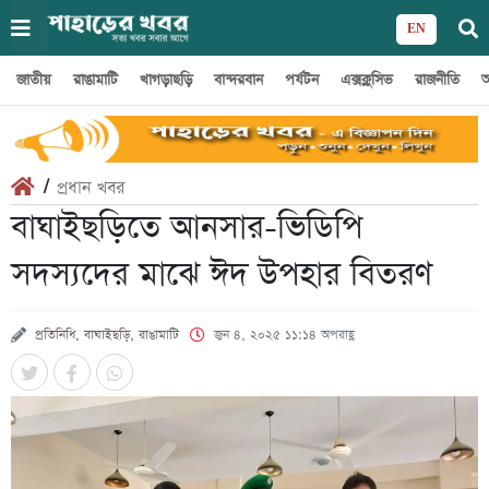
EN
জাতীয়
রাঙামাটি
খাগড়াছড়ি
বান্দরবান
পর্যটন
এক্সক্লুসিভ
রাজনীতি
অ
/
প্রধান খবর
বাঘাইছড়িতে আনসার-ভিডিপি
সদস্যদের মাঝে ঈদ উপহার বিতরণ
প্রতিনিধি, বাঘাইছড়ি, রাঙামাটি
জুন ৪, ২০২৫ ১১:১৪ অপরাহ্ণ